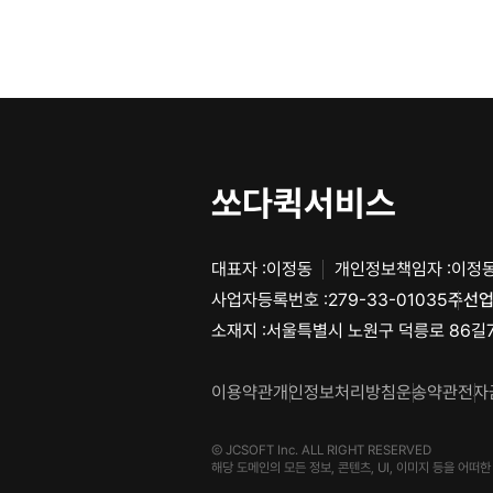
쏘다퀵서비스
대표자 :
이정동
개인정보책임자 :
이정
사업자등록번호 :
279-33-01035
주선업
소재지 :
서울특별시 노원구 덕릉로 86길
이용약관
개인정보처리방침
운송약관
전자
Ⓒ JCSOFT Inc. ALL RIGHT RESERVED
해당 도메인의 모든 정보, 콘텐츠, UI, 이미지 등을 어떠