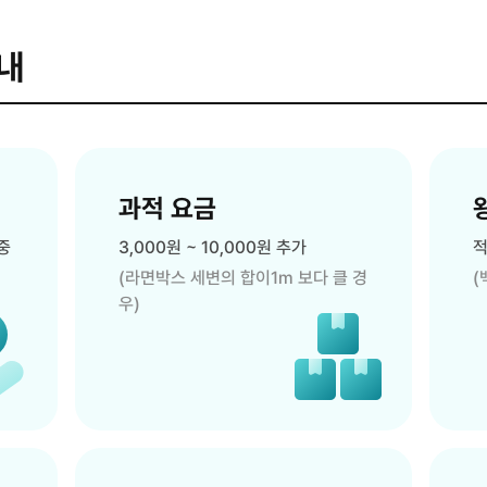
내
과적 요금
중
3,000원 ~ 10,000원 추가
적
(라면박스 세변의 합이1m 보다 클 경
(
우)